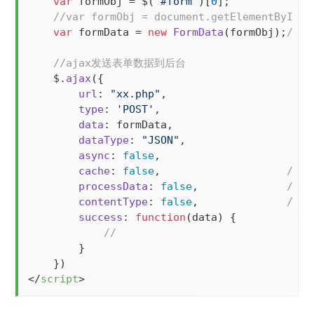
var
 formObj = $(
"#form"
)[
0
];

//var formObj = document.getElementById(
var
 formData = 
new
FormData
(formObj);
//实
//ajax发送表单数据到后台
    $.
ajax
({

url
: 
"xx.php"
,

type
: 
'POST'
,

data
: formData,

dataType
: 
"JSON"
,

async
: 
false
,

cache
: 
false
,                    
//不
processData
: 
false
,              
//j
contentType
: 
false
,              
//j
success
: 
function
(
data
) {

//
        }

</
script
>