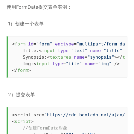
使用FormData提交表单实例：
1）创建一个表单
<
form
id
=
"form"
enctype
=
"multipart/form-data"
    Title:
<
input
type
=
"text"
name
=
"title"
 />
    Synopsis:
<
textarea
name
=
"synopsis"
>
</
text
    Img:
<
input
type
=
"file"
name
=
"img"
 />
</
form
>
2）提交表单
<script src=
"https://cdn.bootcdn.net/ajax/lib
<
script
>
//创建FormData对象