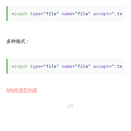
<
input
type
=
"file"
name
=
"file"
accept
=
".txt"
 
多种格式：
<
input
type
=
"file"
name
=
"file"
accept
=
".txt,.
MIME类型列表