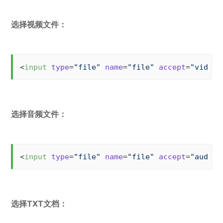
选择视频文件：
<
input
type
=
"file"
name
=
"file"
accept
=
"video/
选择音频文件：
<
input
type
=
"file"
name
=
"file"
accept
=
"audio/
选择TXT文档：