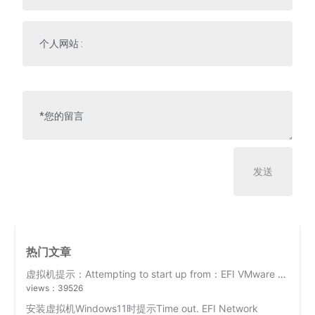
热门文章
虚拟机提示：Attempting to start up from：EFI VMware Virtual SCSI Hard Drive(0.0)
views：39526
安装虚拟机Windows11时提示Time out. EFI Network