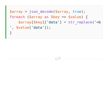
$array
 = 
json_decode
(
$array
, 
true
foreach
 (
$array
as
$key
 => 
$value
) {

$array
[
$key
][
'data'
] = 
str_replace
(
'<br>'
'
, 
$value
[
'data'
]);

}