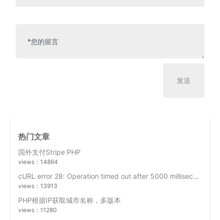
热门文章
国外支付Stripe PHP
views：14864
cURL error 28: Operation timed out after 5000 milliseconds with 0 bytes received
views：13913
PHP根据IP获取城市名称，多版本
views：11280