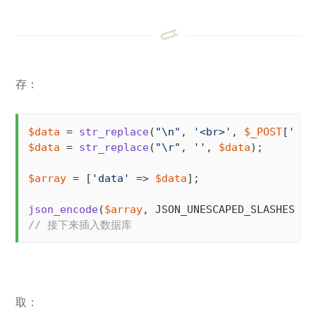
存：
$data
 = 
str_replace
(
"\n"
, 
'<br>'
, 
$_POST
[
'dat
$data
 = 
str_replace
(
"\r"
, 
''
, 
$data
);

$array
 = [
'data'
 => 
$data
];

json_encode
(
$array
// 接下来插入数据库
取：