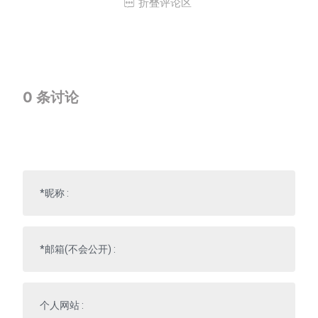
折叠评论区

0
条讨论