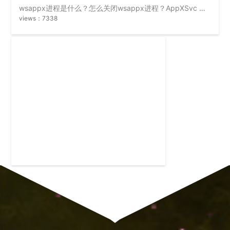
wsappx进程是什么？怎么关闭wsappx进程？AppXSvc 无法禁用
views：7338