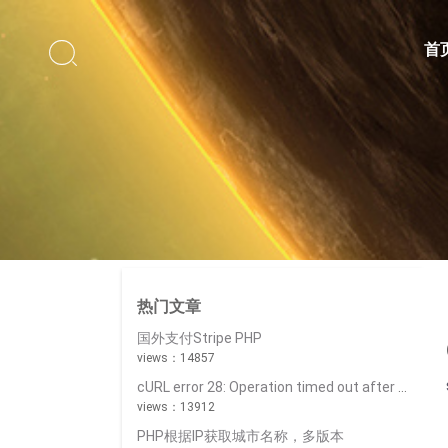

首
热门文章
国外支付Stripe PHP
views：14857
cURL error 28: Operation timed out after 5000 milliseconds with 0 bytes received
views：13912
PHP根据IP获取城市名称，多版本