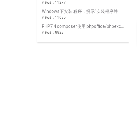
views：11277
Windows下安装 程序，提示“安装程序并未成功地运行完成”？
views：11085
PHP7.4 composer使用 phpoffice/phpexcel^1.8.2 导出Excel时出错 “网页可能暂时无法连接,或者它已永久性地移动到了新网址”
views：8828