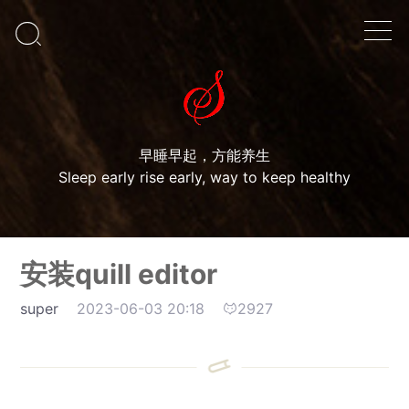

早睡早起，方能养生
Sleep early rise early, way to keep healthy
安装quill editor
super
2023-06-03 20:18
2927