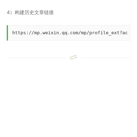
4）构建历史文章链接
https://mp.weixin.qq.com/mp/profile_ext?act