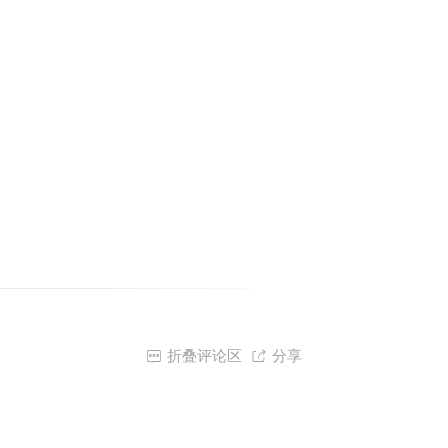

折叠评论区

分享