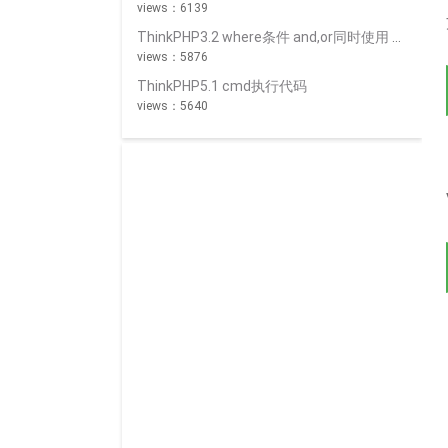
views：6139
ThinkPHP3.2 where条件 and,or同时使用 _logic
views：5876
ThinkPHP5.1 cmd执行代码
views：5640