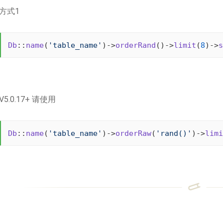
方式1
Db
::
name
(
'table_name'
)->
orderRand
()->
limit
(
8
)->
s
V5.0.17+ 请使用
Db
::
name
(
'table_name'
)->
orderRaw
(
'rand()'
)->
limi