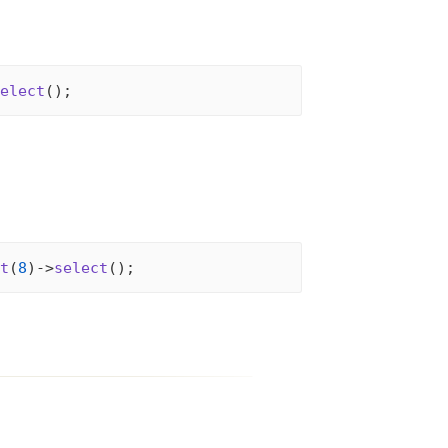
elect
t
(
8
)->
select
();