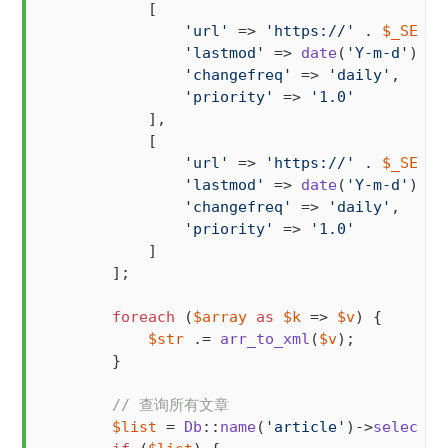
            [

'url'
 => 
'https://'
 . 
$_SERVE
'lastmod'
 => 
date
(
'Y-m-d'
),

'changefreq'
 => 
'daily'
,

'priority'
 => 
'1.0'
            ],

            [

'url'
 => 
'https://'
 . 
$_SERVE
'lastmod'
 => 
date
(
'Y-m-d'
),

'changefreq'
 => 
'daily'
,

'priority'
 => 
'1.0'
            ]

        ];

foreach
 (
$array
as
$k
 => 
$v
) {

$str
 .= 
arr_to_xml
(
$v
);

        }

// 查询所有文章
$list
 = 
Db
::
name
(
'article'
)->
select
();