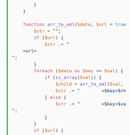
        }

    }

function
arr_to_xml
(
$data
, 
$url
 = 
true
) 
{

$str
 = 
""
;

if
 (
$url
) {

$str
 .= 
"

    <url>

"
;

        }

foreach
 (
$data
as
$key
 => 
$val
) {

if
 (
is_array
(
$val
)) {

$child
 = 
arr_to_xml
(
$val
, 
fal
$str
 .= 
"        <
$key
>
$child
            } 
else
 {

$str
 .= 
"        <
$key
>
$val
</
"
;

            }

        }

if
 (
$url
) {
