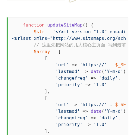
function
updateSiteMap
(
) 
{

$str
 = 
'<?xml version="1.0" encoding="
<urlset xmlns="http://www.sitemaps.org/schema
// 这里先把网站的几大核心主页面 写到最前面
$array
 = [

            [

'url'
 => 
'https://'
 . 
$_SERVE
'lastmod'
 => 
date
(
'Y-m-d'
),

'changefreq'
 => 
'daily'
,

'priority'
 => 
'1.0'
            ],

            [

'url'
 => 
'https://'
 . 
$_SERVE
'lastmod'
 => 
date
(
'Y-m-d'
),

'changefreq'
 => 
'daily'
,

'priority'
 => 
'1.0'
            ],
