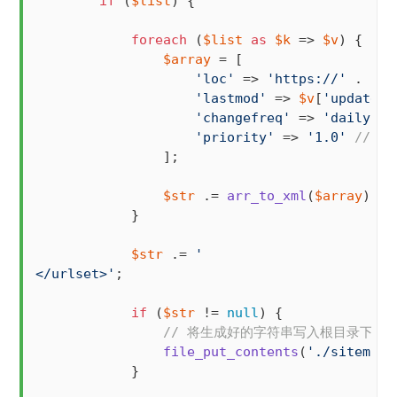
if
 (
$list
) {

foreach
 (
$list
as
$k
 => 
$v
) {

$array
 = [

'loc'
 => 
'https://'
 . 
$_S
'lastmod'
 => 
$v
[
'update_t
'changefreq'
 => 
'daily'
, 
'priority'
 => 
'1.0'
// 
                ];

$str
 .= 
arr_to_xml
(
$array
);

            }

$str
 .= 
'

</urlset>'
;

if
 (
$str
 != 
null
) {

// 将生成好的字符串写入根目录下的sit
file_put_contents
(
'./sitemap.
            }
