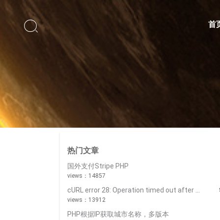

首
热门文章
国外支付Stripe PHP
views：14857
cURL error 28: Operation timed out after 5000 milliseconds with 0 bytes received
views：13912
PHP根据IP获取城市名称，多版本