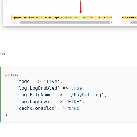
live
array
(

'mode'
 => 
'live'
,

'log.LogEnabled'
 => 
true
,

'log.FileName'
 => 
'./PayPal.log'
,

'log.LogLevel'
 => 
'FINE'
,

'cache.enabled'
 => 
true