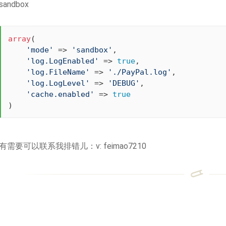
sandbox
array
(

'mode'
 => 
'sandbox'
,

'log.LogEnabled'
 => 
true
,

'log.FileName'
 => 
'./PayPal.log'
,

'log.LogLevel'
 => 
'DEBUG'
,

'cache.enabled'
 => 
true
)
有需要可以联系我排错儿：v: feimao7210