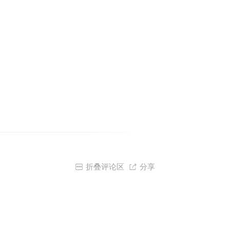

折叠评论区

分享