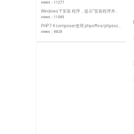
views：11277
Windows下安装 程序，提示“安装程序并未成功地运行完成”？
views：11085
PHP7.4 composer使用 phpoffice/phpexcel^1.8.2 导出Excel时出错 “网页可能暂时无法连接,或者它已永久性地移动到了新网址”
views：8828