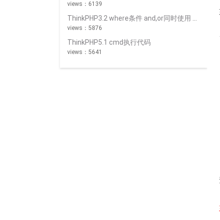
views：6139
ThinkPHP3.2 where条件 and,or同时使用 _logic
views：5876
ThinkPHP5.1 cmd执行代码
views：5641