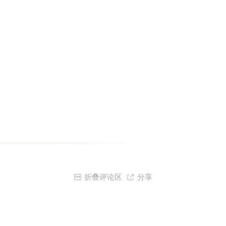

折叠评论区

分享