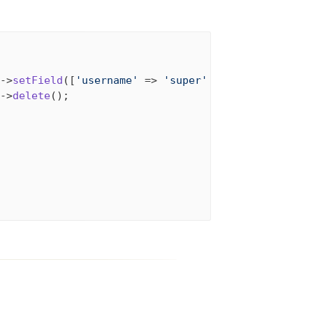
->
setField
([
'username'
 => 
'super'
->
delete